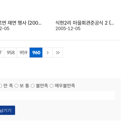
향교기로연 재연 행사 (2005. 11. 22)
식현2리 마을회관준공식 2 (2005. 11. 22)
2-05
2005-12-05
7
958
959
960
만 족
보 통
불만족
매우불만족