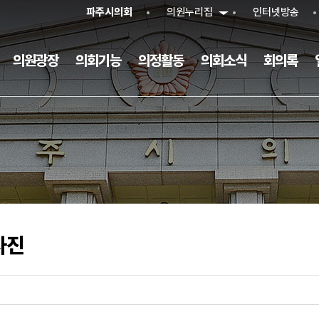
본문으로 바로가기
메인메뉴 바로가기
파주시의회
의원누리집
인터넷방송
의원광장
의회기능
의정활동
의회소식
회의록
사진