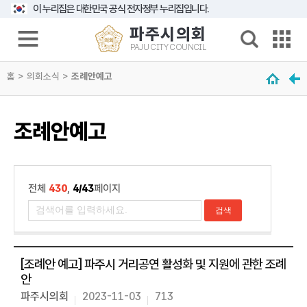
본문으로 바로가기
메인메뉴 바로가기
이 누리집은 대한민국 공식 전자정부 누리집입니다.
파주시의회
PAJU CITY COUNCIL
의
홈 > 의회소식 >
회
조례안예고
소
개
조례안예고
의
원
광
장
전체
430
,
4/43
페이지
의
회
기
능
[조례안 예고] 파주시 거리공연 활성화 및 지원에 관한 조례
의
안
정
파주시의회
2023-11-03
713
활