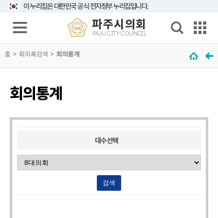
본문으로 바로가기
메인메뉴 바로가기
이 누리집은 대한민국 공식 전자정부 누리집입니다.
파주시의회
PAJU CITY COUNCIL
의
홈 > 회의록검색 >
회
회의통계
소
개
회의통계
의
원
광
장
대수선택
의
회
기
능
의
정
활