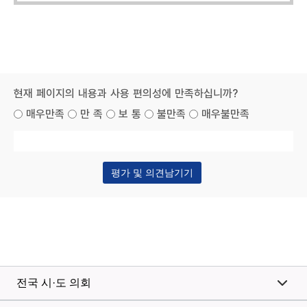
동
의
회
소
식
현재 페이지의 내용과 사용 편의성에 만족하십니까?
회
매우만족
만 족
보 통
불만족
매우불만족
의
록
열
린
마
당
자
료
실
전국 시·도 의회
정
보